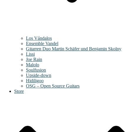
Los Vándalos
Ensemble Vandel
Gitarren Duo Martin Schäfer und Benjamin Skolny
Lissi
Joe Rain
Malolo
Soulfusion
Upside-down
Hidiligoo
OSG – Open Source Guitars
Store