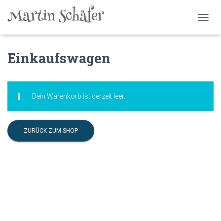
N
A
V
I
Einkaufswagen
G
A
T
I
Dein Warenkorb ist derzeit leer.
O
N
U
M
ZURÜCK ZUM SHOP
S
C
H
A
L
T
E
N