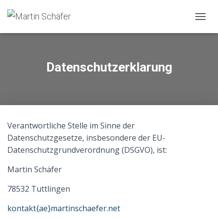
N
A
V
I
G
Datenschutzerklarung
A
T
I
O
N
U
Verantwortliche Stelle im Sinne der
M
S
Datenschutzgesetze, insbesondere der EU-
C
Datenschutzgrundverordnung (DSGVO), ist:
H
A
Martin Schäfer
L
T
78532 Tuttlingen
E
N
kontakt{ae}martinschaefer.net