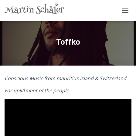
N
A
V
I
G
Toffko
A
T
I
O
N
U
Conscious Music from mauritius Island & Switzerland
M
S
For upliftment of the people
C
H
A
L
T
E
N