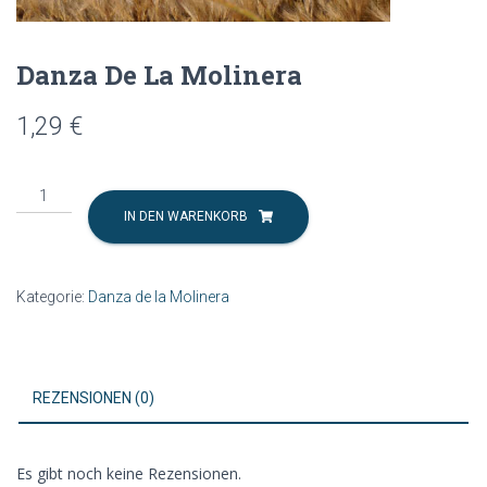
Danza De La Molinera
1,29
€
Danza
De
IN DEN WARENKORB
La
Molinera
Menge
Kategorie:
Danza de la Molinera
REZENSIONEN (0)
Es gibt noch keine Rezensionen.