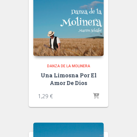
DANZA DE LA MOLINERA
Una Limosna Por El
Amor De Dios
1,29
€