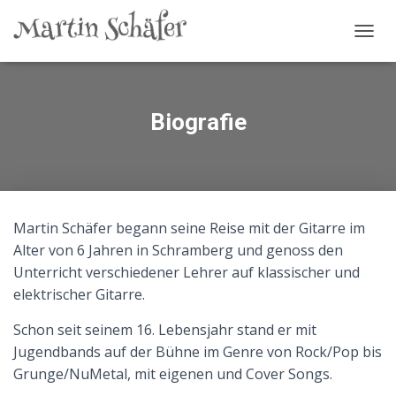
N
A
V
I
G
Biografie
A
T
I
O
N
U
Martin Schäfer begann seine Reise mit der Gitarre im
M
S
Alter von 6 Jahren in Schramberg und genoss den
C
Unterricht verschiedener Lehrer auf klassischer und
H
elektrischer Gitarre.
A
L
Schon seit seinem 16. Lebensjahr stand er mit
T
E
Jugendbands auf der Bühne im Genre von Rock/Pop bis
N
Grunge/NuMetal, mit eigenen und Cover Songs.