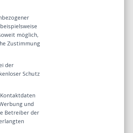
enbezogener
beispielsweise
soweit möglich,
liche Zustimmung
ei der
kenloser Schutz
 Kontaktdaten
r Werbung und
e Betreiber der
verlangten