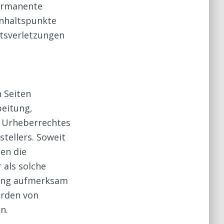
permanente
 Anhaltspunkte
tsverletzungen
n Seiten
beitung,
s Urheberrechtes
tellers. Soweit
den die
 als solche
zung aufmerksam
erden von
n.