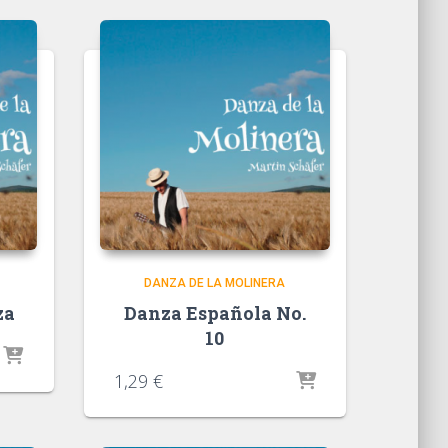
DANZA DE LA MOLINERA
za
Danza Española No.
10
1,29
€