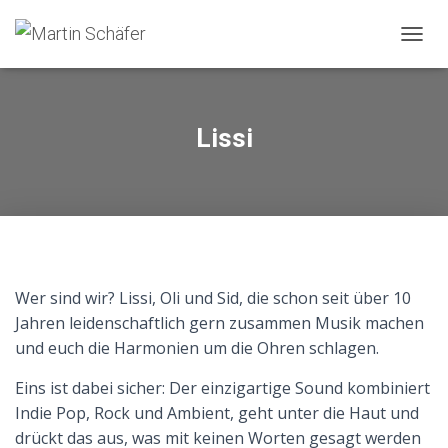
N
A
V
I
G
Lissi
A
T
I
O
N
U
M
S
Wer sind wir? Lissi, Oli und Sid, die schon seit über 10
C
H
Jahren leidenschaftlich gern zusammen Musik machen
A
und euch die Harmonien um die Ohren schlagen.
L
T
Eins ist dabei sicher: Der einzigartige Sound kombiniert
E
Indie Pop, Rock und Ambient, geht unter die Haut und
N
drückt das aus, was mit keinen Worten gesagt werden