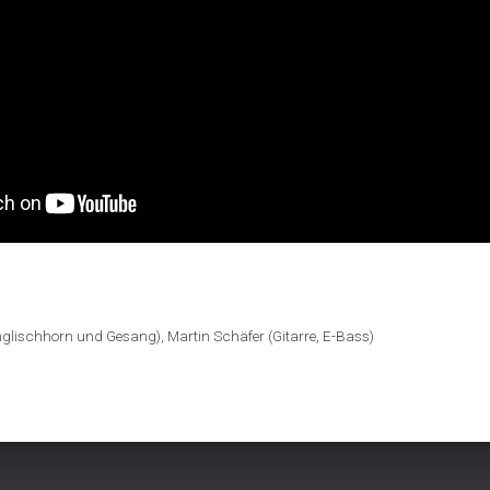
lischhorn und Gesang), Martin Schäfer (Gitarre, E-Bass)